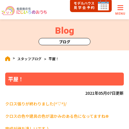
モデルハウス
見学会予約
MENU
Blog
ブログ
スタッフブログ
平屋！
平屋！
2021年05月07日更新
クロス張りが終わりました(^▽^)/
クロスの色や建具の色が温かみのある色になってますね❁
完成が待ち遠しいです♪