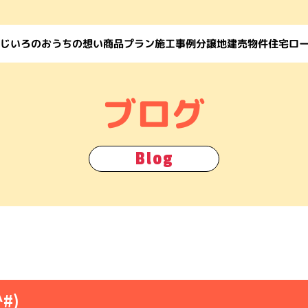
じいろのおうちの想い
住宅ロ
商品プラン
施工事例
建売物件
分譲地
ブログ
Blog
#)