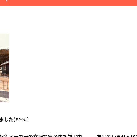
た(#^^#)
有名メーカーの立派な家が建ち並ぶ中、、、負けていません(^O