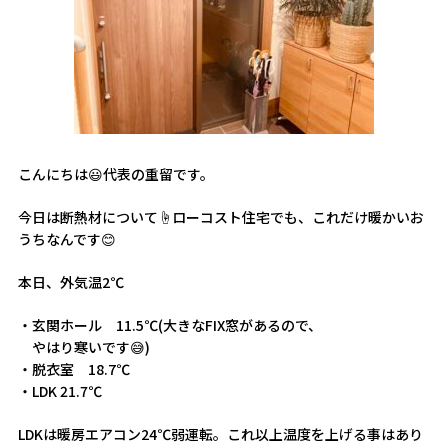
こんにちは😃代表の重留です。
今日は断熱材について☝️ローコスト住宅でも、これだけ暖かいお
うちなんです😊
本日、外気温2℃
・玄関ホール 11.5℃(大きなFIX窓があるので、
やはり寒いです😅)
・脱衣室 18.7℃
・LDK 21.7℃
LDKは暖房エアコン24℃弱運転。これ以上温度を上げる事はあり