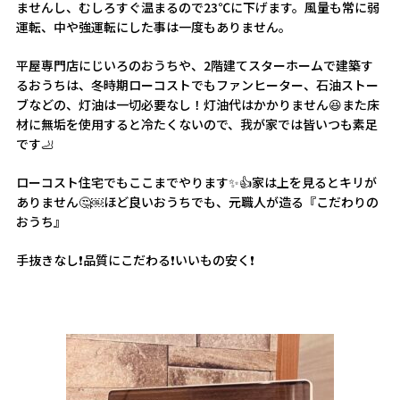
ませんし、むしろすぐ温まるので23℃に下げます。風量も常に弱
運転、中や強運転にした事は一度もありません。
平屋専門店にじいろのおうちや、2階建てスターホームで建築す
るおうちは、冬時期ローコストでもファンヒーター、石油ストー
ブなどの、灯油は一切必要なし！灯油代はかかりません😆また床
材に無垢を使用すると冷たくないので、我が家では皆いつも素足
です🦶
ローコスト住宅でもここまでやります✨👍家は上を見るとキリが
ありません🤔￼ほど良いおうちでも、元職人が造る『こだわりの
おうち』
手抜きなし❗️品質にこだわる❗️いいもの安く❗️