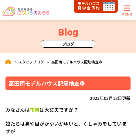
モデルハウス
見学会予約
MENU
Blog
ブログ
スタッフブログ
高田南モデルハウス配筋検査👷
高田南モデルハウス配筋検査👷
2023年03月13日更新
みなさんは
花粉
は大丈夫ですか？
娘たちは鼻や目がかゆいかゆいと、くしゃみをしていま
すが