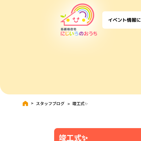
に
イベント情報
スタッフブログ
竣工式✨
竣工式✨