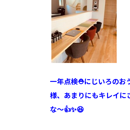
一年点検⛑にじいろのおう
様、あまりにもキレイにさ
な〜👍✨😆