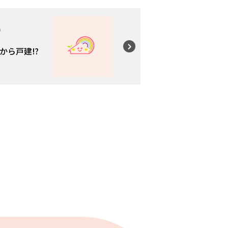
9
から戸建⁉︎