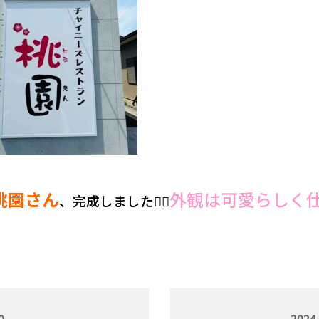
桃園さん
外観は可愛らしく
、完成しました👷‍♂️
0
2024