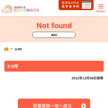
モデルハウス
見学会予約
MENU
Not found
404
⑧4坪
⑧4坪
2022年12月06日更新
新着情報一覧へ戻る