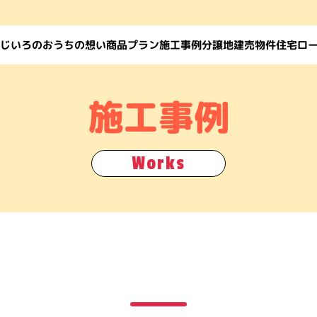
じいろのおうちの想い
住宅ロ
商品プラン
施工事例
建売物件
分譲地
施工事例
Works