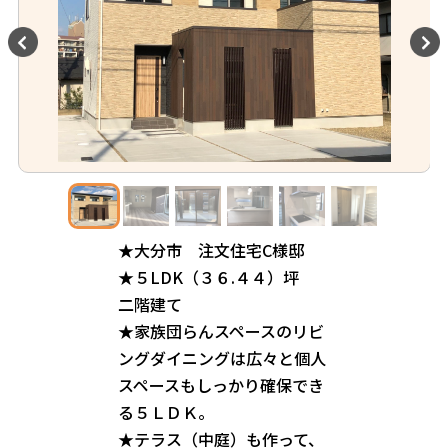
★大分市 注文住宅C様邸
★５LDK（３６.４４）坪
二階建て
★家族団らんスペースのリビ
ングダイニングは広々と個人
スペースもしっかり確保でき
る５ＬＤＫ。
★テラス（中庭）も作って、