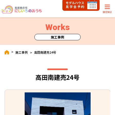
モデルハウス
見学会予約
MENU
Works
施工事例
施工事例
高田南建売24号
高田南建売24号