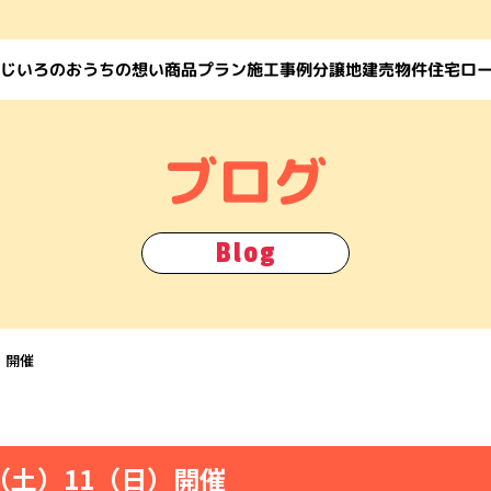
じいろのおうちの想い
住宅ロ
商品プラン
施工事例
建売物件
分譲地
ブログ
Blog
）開催
（土）11（日）開催